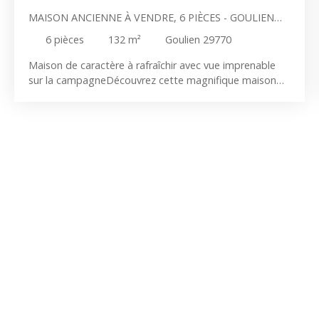
MAISON ANCIENNE À VENDRE, 6 PIÈCES - GOULIEN
29770
6
pièces
132
m²
Goulien 29770
Maison de caractère à rafraîchir avec vue imprenable
sur la campagneDécouvrez cette magnifique maison
ancienne de 132 m², nichée au cœur d'un cadre
champêtre idyllique. Avec ses 6 pièces, dont 4
chambres spacieuses, cette propriété offre un
potentiel immense pour ceux qui rêvent de créer un
foyer chaleureux et personnalisé. Imaginez-vous vous
réveiller chaque matin avec une vue apaisante sur la
campagne environnante, un véritable havre de paix loin
de l'agitation urbaine. Cette maison, libre de toute
occupation, attend votre touche personnelle pour être
transformée en un véritable bijou. Le grenier, plein de
charme et de possibilités, pourrait devenir un espace
de vie supplémentaire, un atelier ou même une
chambre mansardée. Les murs épais et les
caractéristiques traditionnelles de cette maison
ancienne lui confèrent un caractère unique et