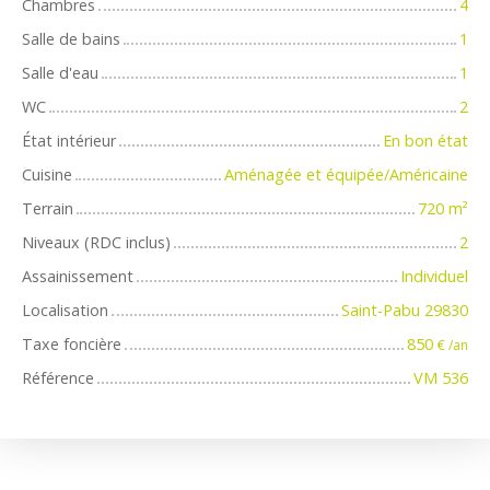
Chambres
4
Salle de bains
1
Salle d'eau
1
WC
2
État intérieur
En bon état
Cuisine
Aménagée et équipée/Américaine
Terrain
720
m²
Niveaux (RDC inclus)
2
Assainissement
Individuel
Localisation
Saint-Pabu 29830
Taxe foncière
850
€ /an
Référence
VM 536