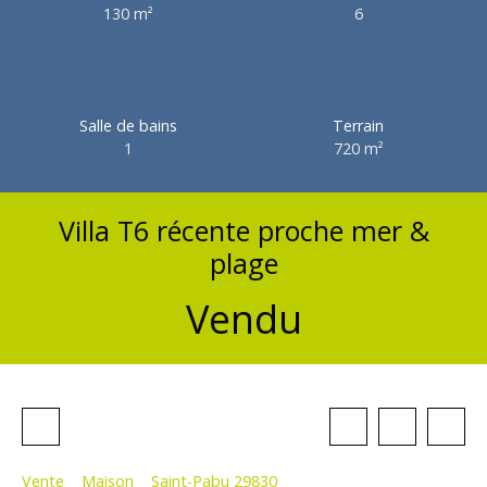
130
m²
6
Salle de bains
Terrain
1
720
m²
Villa T6 récente proche mer &
plage
Vendu
Vente
Maison
Saint-Pabu 29830