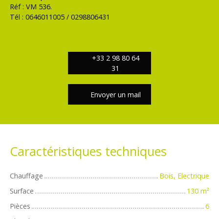
Réf : VM 536.
Tél : 0646011005 / 0298806431
+33 2 98 80 64
31
Envoyer un mail
Caractéristiques techniques
Chauffage
Bois, Electrique
Surface
130
m²
Pièces
6