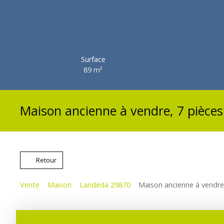
Surface
89
m²
Maison ancienne à vendre, 7 pièce
Retour
Vente
Maison
Landéda 29870
Maison ancienne à vendre