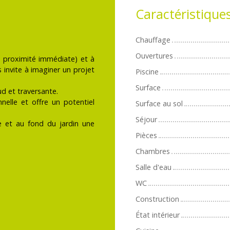
Caractéristique
Chauffage
Ouvertures
 proximité immédiate) et à
invite à imaginer un projet
Piscine
Surface
d et traversante.
nelle et offre un potentiel
Surface au sol
Séjour
 et au fond du jardin une
Pièces
Chambres
Salle d'eau
WC
Construction
État intérieur