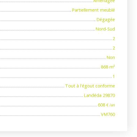
Aménagée
Partiellement meublé
Dégagée
Nord-Sud
2
2
Non
868
m²
1
Tout à l'égout conforme
Landéda 29870
608
€ /an
VM760