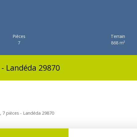
Pièces
Terrain
7
868
m²
s - Landéda 29870
, 7 pièces - Landéda 29870