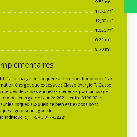
9,53 m²
11,80 m²
12,50 m²
10,80 m²
6,22 m²
8,70 m²
omplémentaires
TTC à la charge de l'acquéreur. Prix hors honoraires 175
tion énergétique excessive : Classe énergie F, Classe
imé des dépenses annuelles d'énergie pour un usage
 prix de l'énergie de l'année 2021 : entre 3180.00 et
 sur les risques auxquels ce bien est exposé sont
isques : georisques.gouv.fr.
e individuelle) • RSAC 917432221