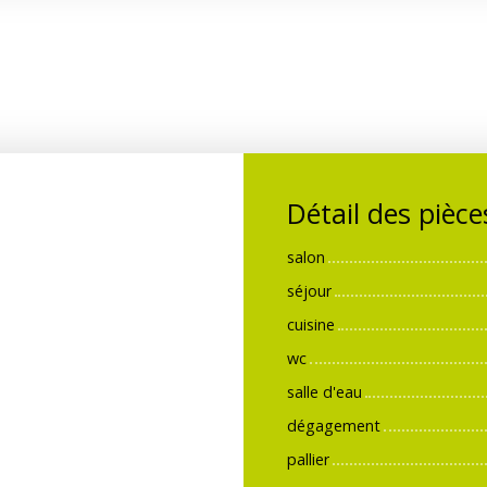
Détail des pièce
salon
séjour
cuisine
wc
salle d'eau
dégagement
pallier