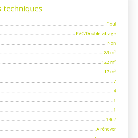
s techniques
Fioul
PVC/Double vitrage
Non
89
m²
122
m²
17
m²
7
4
1
1
1962
A rénover